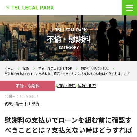
不倫・慰謝料
CATEGORY
ホーム
離婚
不倫・浮気の慰謝料TOP
慰謝料を請求された
慰謝料の支払いでローンを組む前に確認すべきこととは？支払えない時はどうすればいい？
不倫・慰謝料
相場・費用
減額・拒否
公開日：
2025.03.17
代表弁護士
中川 浩秀
慰謝料の支払いでローンを組む前に確認す
べきこととは？支払えない時はどうすれば