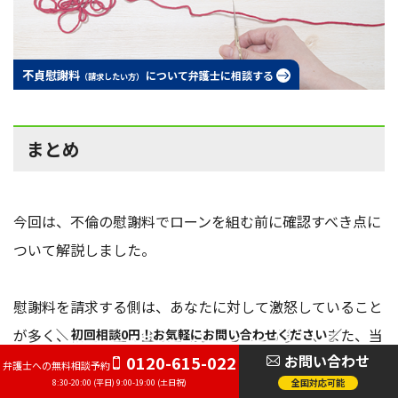
不貞慰謝料
について弁護士に相談する
（請求したい方）
まとめ
今回は、不倫の慰謝料でローンを組む前に確認すべき点に
ついて解説しました。
慰謝料を請求する側は、あなたに対して激怒していること
が多く、相場以上の金額を請求することが多く、また、当
＼ 初回相談0円！お気軽にお問い合わせください ／
お問い合わせ
0120-615-022
事者同士での話し合いが困難なことが多いのが実情です。
弁護士への無料相談予約
全国対応可能
8:30-20:00 (平日) 9:00-19:00 (土日祝)