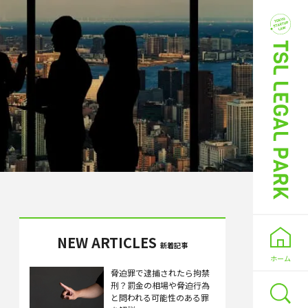
NEW ARTICLES
新着記事
ホーム
脅迫罪で逮捕されたら拘禁
刑？罰金の相場や脅迫行為
と問われる可能性のある罪