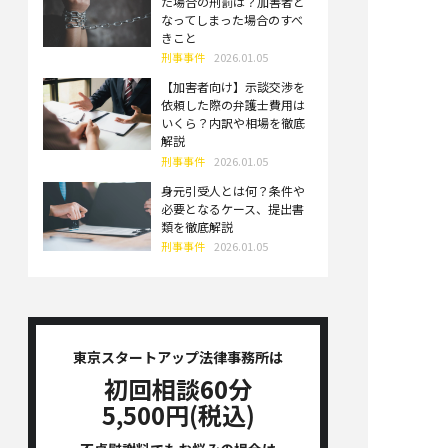
た場合の刑罰は？加害者と
なってしまった場合のすべ
きこと
刑事事件
2026.01.05
【加害者向け】示談交渉を
依頼した際の弁護士費用は
いくら？内訳や相場を徹底
解説
刑事事件
2026.01.05
身元引受人とは何？条件や
必要となるケース、提出書
類を徹底解説
刑事事件
2026.01.05
東京スタートアップ法律事務所は
初回相談60分
5,500円(税込)