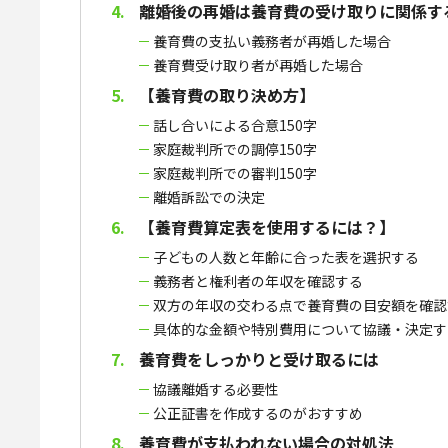
離婚後の再婚は養育費の受け取りに関係す
養育費の支払い義務者が再婚した場合
養育費受け取り者が再婚した場合
【養育費の取り決め方】
話し合いによる合意150字
家庭裁判所での調停150字
家庭裁判所での審判150字
離婚訴訟での決定
【養育費算定表を使用するには？】
子どもの人数と年齢に合った表を選択する
義務者と権利者の年収を確認する
双方の年収の交わる点で養育費の目安額を確認
具体的な金額や特別費用について協議・決定す
養育費をしっかりと受け取るには
協議離婚する必要性
公正証書を作成するのがおすすめ
養育費が支払われない場合の対処法