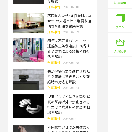
を解説
記事検索
刑事事件
2026.02.10
不同意わいせつ(旧強制わい
せつ)の未遂とは？刑罰や適
切な対処法を徹底解説
カテゴリー
刑事事件
2026.02.09
痴漢は不同意わいせつ罪・
迷惑防止条例違反に該当す
る？逮捕による影響や対処
人気記事
法を解説
刑事事件
2026.01.28
夫が盗撮行為で逮捕された
ら？家族にできることや離
婚時の対応を解説
刑事事件
2026.01.23
児童ポルノとは？動画や写
真の所持以外で禁止される
行為は？拘禁刑や罰金の相
場を解説
刑事事件
2026.01.07
不同意わいせつが未遂だっ