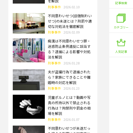
を解説
記事検索
刑事事件
2026.02.10
不同意わいせつ(旧強制わい
せつ)の未遂とは？刑罰や適
切な対処法を徹底解説
カテゴリー
刑事事件
2026.02.09
痴漢は不同意わいせつ罪・
迷惑防止条例違反に該当す
る？逮捕による影響や対処
人気記事
法を解説
刑事事件
2026.01.28
夫が盗撮行為で逮捕された
ら？家族にできることや離
婚時の対応を解説
刑事事件
2026.01.23
児童ポルノとは？動画や写
真の所持以外で禁止される
行為は？拘禁刑や罰金の相
場を解説
刑事事件
2026.01.07
不同意わいせつが未遂だっ