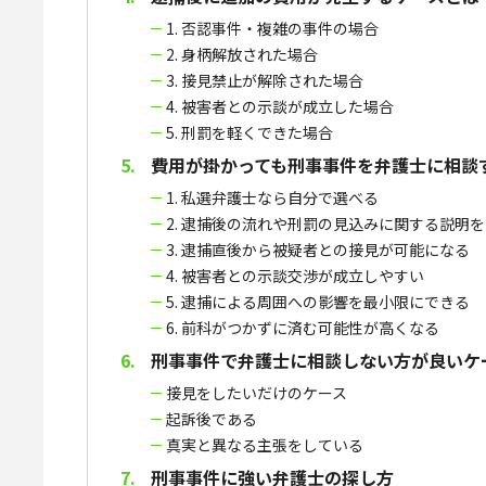
1. 否認事件・複雑の事件の場合
2. 身柄解放された場合
3. 接見禁止が解除された場合
4. 被害者との示談が成立した場合
5. 刑罰を軽くできた場合
費用が掛かっても刑事事件を弁護士に相談
1. 私選弁護士なら自分で選べる
2. 逮捕後の流れや刑罰の見込みに関する説明
3. 逮捕直後から被疑者との接見が可能になる
4. 被害者との示談交渉が成立しやすい
5. 逮捕による周囲への影響を最小限にできる
6. 前科がつかずに済む可能性が高くなる
刑事事件で弁護士に相談しない方が良いケ
接見をしたいだけのケース
起訴後である
真実と異なる主張をしている
刑事事件に強い弁護士の探し方