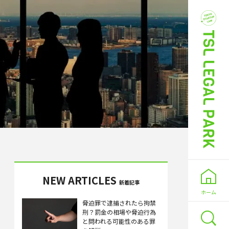
NEW ARTICLES
新着記事
ホーム
脅迫罪で逮捕されたら拘禁
刑？罰金の相場や脅迫行為
と問われる可能性のある罪