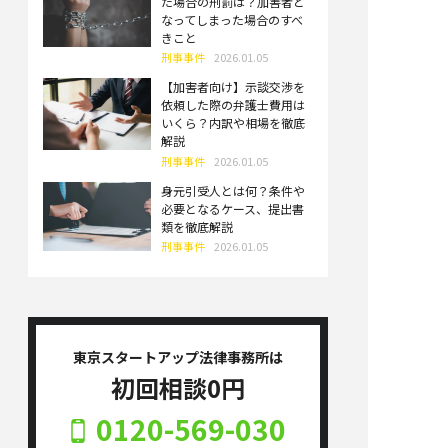
た場合の刑罰は？加害者と
なってしまった場合のすべ
きこと
刑事事件
2026.01.05
【加害者向け】示談交渉を
依頼した際の弁護士費用は
いくら？内訳や相場を徹底
解説
刑事事件
2026.01.05
身元引受人とは何？条件や
必要となるケース、提出書
類を徹底解説
刑事事件
2026.01.05
東京スタートアップ法律事務所は
初回相談0円
0120-569-030