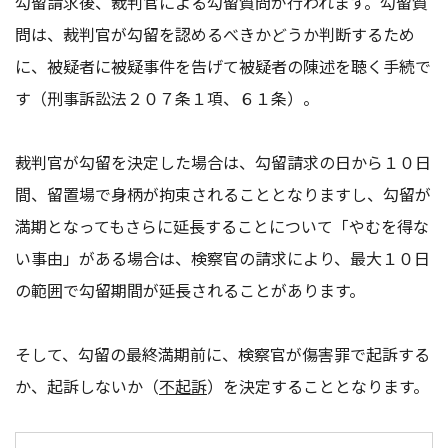
勾留請求後、裁判官による勾留質問が行われます。勾留質
問は、裁判官が勾留を認めるべきかどうか判断するため
に、被疑者に被疑事件を告げて被疑者の陳述を聴く手続で
す（刑事訴訟法２０７条１項、６１条）。
裁判官が勾留を決定した場合は、勾留請求の日から１０日
間、留置場で身柄が拘束されることとなりますし、勾留が
満期となってもさらに延長することについて「やむを得な
い事由」がある場合は、検察官の請求により、最大１０日
の範囲で勾留期間が延長されることがあります。
そして、勾留の最終満期前に、検察官が傷害罪で起訴する
か、起訴しないか（
不起訴
）を決定することとなります。