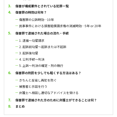
傷害が構成要件とされている犯罪一覧
傷害罪の時効は何年？
傷害罪の公訴時効…10年
民事事件における損害賠償請求権の消滅時効…5年 or 20年
傷害罪で逮捕された場合の流れ・手続
1. 逮捕～勾留請求
2. 起訴前勾留～起訴または不起訴
3. 起訴後勾留
4. 公判手続～判決
5. 上訴～判決の確定・刑の執行
傷害罪の刑罰を少しでも軽くする方法はある？
きちんと反省し再犯を防ぐ
被害者と示談を行う
弁護士へ相談し適切なアドバイスを受ける
傷害罪で逮捕された方のために弁護士ができることは何？
まとめ