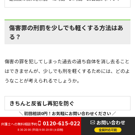
傷害罪の刑罰を少しでも軽くする方法はあ
る？
傷害の罪を犯してしまった過去の過ち自体を消し去ること
はできませんが、少しでも刑を軽くするためには、どのよ
うなことが考えられるでしょうか。
きちんと反省し再犯を防ぐ
＼ 初回相談0円！お気軽にお問い合わせください ／
お問い合わせ
0120-615-022
弁護士への無料相談予約
当然のことながら、自らが傷害事件を起こすに至った経緯
全国対応可能
8:30-20:00 (平日) 9:00-19:00 (土日祝)