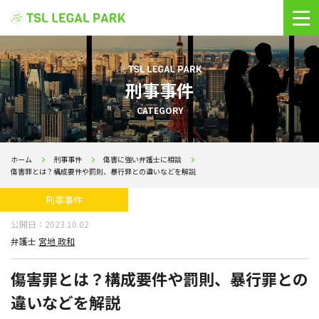
刑事事件
CATEGORY
ホーム
刑事事件
傷害に強い弁護士に相談
傷害罪とは？構成要件や罰則、暴行罪との違いなどを解説
刑事事件
公開日：
2023.10.02
弁護士
宮地 政和
傷害罪とは？構成要件や罰則、暴行罪との
違いなどを解説