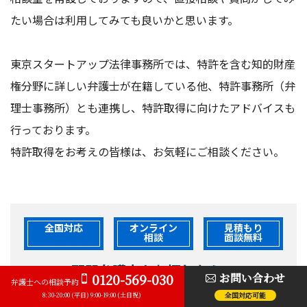
たい場合は利用してみても良いかと思います。
東京スタートアップ法律事務所では、特許を含む知的財産
権分野に詳しい弁護士が在籍している他、特許事務所（弁
理士事務所）とも連携し、特許取得に向けたアドバイスも
行っております。
特許取得をお考えの皆様は、お気軽にご相談ください。
全国対応
オンライン
見積もり
相談
面談無料
顧問弁護士
をお探しなら、
お問い合わせ
0120-569-030
弁護士への
相談予約
東京スタートアップ法律事務所まで
全国対応可能
8:30-20:00 (平日) 9:00-19:00 (土日祝)