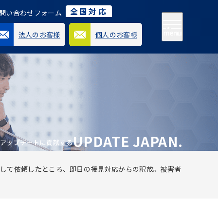
全国対応
問い合わせフォーム
menu
法人のお客様
個人のお客様
メ
ニ
ュ
ー
開
閉
UPDATE JAPAN.
アップデートに貢献する
して依頼したところ、即日の接見対応からの釈放。被害者