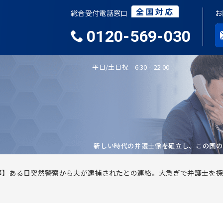
全国対応
総合受付電話窓口
お
0120-569-030
平日/土日祝 6:30 - 22:00
新しい時代の弁護士像を確立し、この国の
声】ある日突然警察から夫が逮捕されたとの連絡。大急ぎで弁護士を探